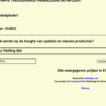
 HIPPE TWEEDEHANDS MERKKLEDING BIJ HIP2DAY!
nkelplezier!
er: 414821
 als eerste op de hoogte van updates en nieuwe producten?
y Mailing lijst
Alle weergegeven prijzen in 
Powered by
winkeltjes.net
Een product van
CompanyOnNet
Webdesign & Interne
Sitemap