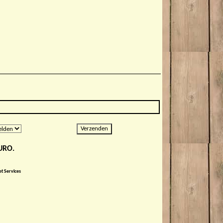
EURO.
t Services