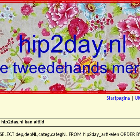
Startpagina
|
Ui
 hip2day.nl kan altijd
y:SELECT dep,depNL,categ,categNL FROM hip2day_artikelen ORDER BY