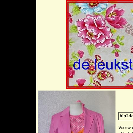
hip2d
Voorwaa