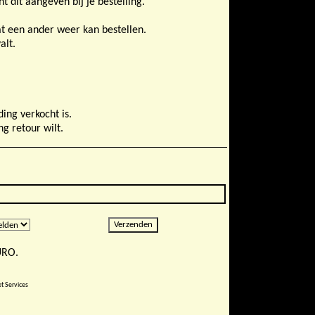
dit aangeven bij je bestelling.
at een ander weer kan bestellen.
alt.
ing verkocht is.
ng retour wilt.
URO.
t Services