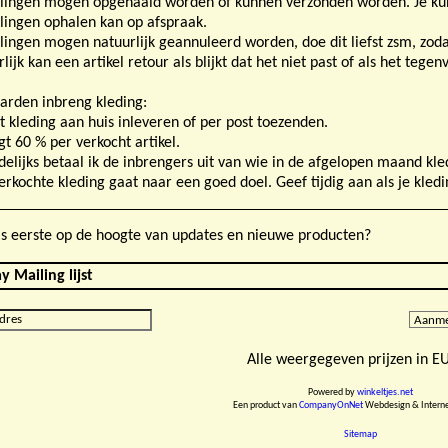
llingen mogen opgehaald worden of kunnen verzonden worden. Je kunt 
llingen ophalen kan op afspraak.
llingen mogen natuurlijk geannuleerd worden, doe dit liefst zsm, zod
lijk kan een artikel retour als blijkt dat het niet past of als het tegenv
rden inbreng kleding:
nt kleding aan huis inleveren of per post toezenden.
jgt 60 % per verkocht artikel.
elijks betaal ik de inbrengers uit van wie in de afgelopen maand kled
verkochte kleding gaat naar een goed doel. Geef tijdig aan als je kledi
als eerste op de hoogte van updates en nieuwe producten?
y Mailing lijst
Alle weergegeven prijzen in E
Powered by
winkeltjes.net
Een product van
CompanyOnNet
Webdesign & Interne
Sitemap